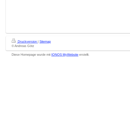
Druckversion
|
Sitemap
© Andreas Götz
Diese Homepage wurde mit
IONOS MyWebsite
erstellt.