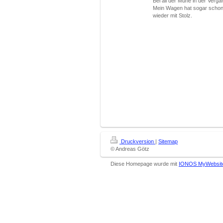
Bei all der Mühe in der Verga
Mein Wagen hat sogar schon e
wieder mit Stolz.
Druckversion
|
Sitemap
© Andreas Götz
Diese Homepage wurde mit
IONOS MyWebsit