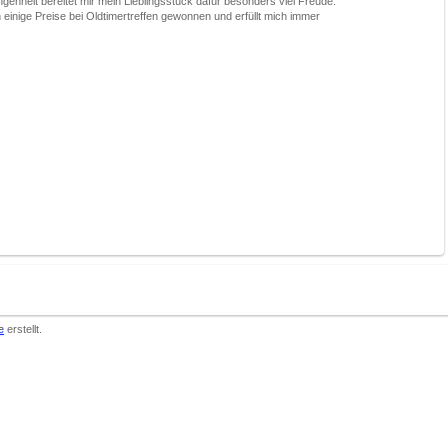
ngenheit bereitet mir mein Lieblingsstück dafür besonders viel Freude.
inige Preise bei Oldtimertreffen gewonnen und erfüllt mich immer
e
erstellt.