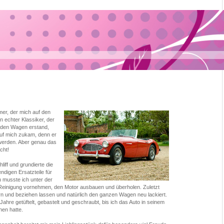
imer, der mich auf den
in echter Klassiker, der
ch den Wagen erstand,
 auf mich zukam, denn er
 werden. Aber genau das
cht!
hliff und grundierte die
ndigen Ersatzteile für
n musste ich unter der
Reinigung vornehmen, den Motor ausbauen und überholen. Zuletzt
ern und beziehen lassen und natürlich den ganzen Wagen neu lackiert.
ahre getüftelt, gebastelt und geschraubt, bis ich das Auto in seinem
hen hatte.