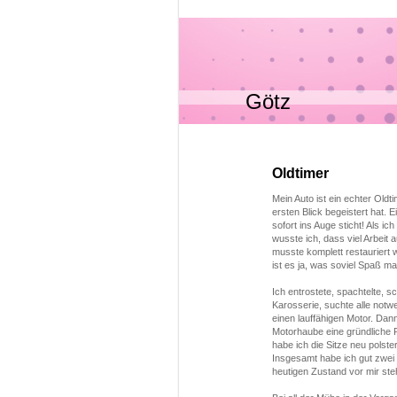
Götz
Oldtimer
Mein Auto ist ein echter Oldt
ersten Blick begeistert hat. E
sofort ins Auge sticht! Als i
wusste ich, dass viel Arbeit
musste komplett restauriert
ist es ja, was soviel Spaß ma
Ich entrostete, spachtelte, sc
Karosserie, suchte alle notwe
einen lauffähigen Motor. Dan
Motorhaube eine gründliche 
habe ich die Sitze neu polst
Insgesamt habe ich gut zwei J
heutigen Zustand vor mir ste