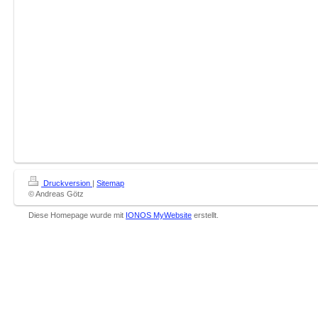
Druckversion
|
Sitemap
© Andreas Götz
Diese Homepage wurde mit
IONOS MyWebsite
erstellt.